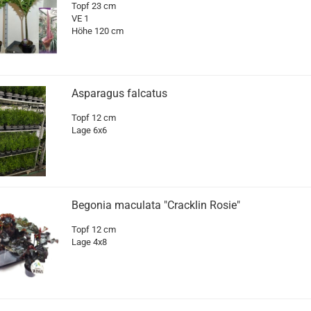
Topf 23 cm
VE 1
Höhe 120 cm
Asparagus falcatus
Topf 12 cm
Lage 6x6
Begonia maculata "Cracklin Rosie"
Topf 12 cm
Lage 4x8