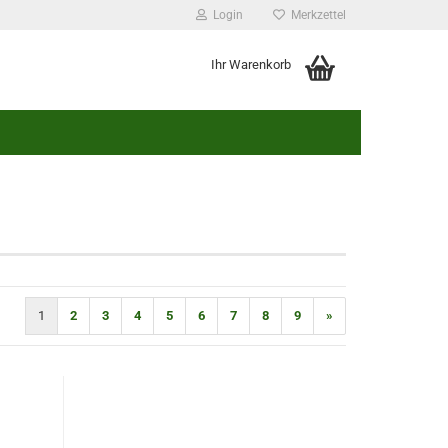
Login
Merkzettel
Ihr Warenkorb
1
2
3
4
5
6
7
8
9
»