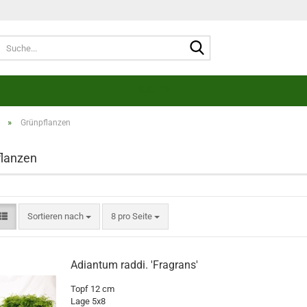
Suche...
SUCHEN
»
Grünpflanzen
lanzen
Sortieren nach
pro Seite
Sortieren nach
8 pro Seite
Adiantum raddi. 'Fragrans'
Topf 12 cm
Lage 5x8