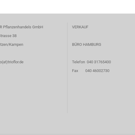
R Pflanzenhandels GmbH
VERKAUF
trasse 38
ützen/Kampen
BÜRO HAMBURG
(at)trioflor.de
Telefon 040 31765400
Fax 040 46002730