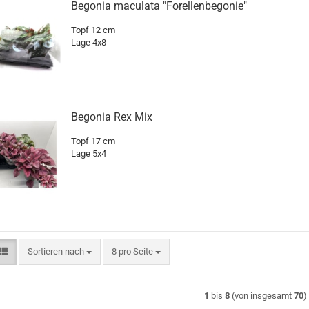
Begonia maculata "Forellenbegonie"
Topf 12 cm
Lage 4x8
Begonia Rex Mix
Topf 17 cm
Lage 5x4
Sortieren nach
pro Seite
Sortieren nach
8 pro Seite
1
bis
8
(von insgesamt
70
)