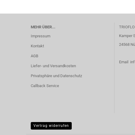
MEHR ÜBER...
TRIOFLO
Kamper S
Impressum
24568 N
Kontakt
AGB
Email info
Liefer- und Versandkosten
Privatsphäre und Datenschutz
Callback Service
Vertrag widerrufen