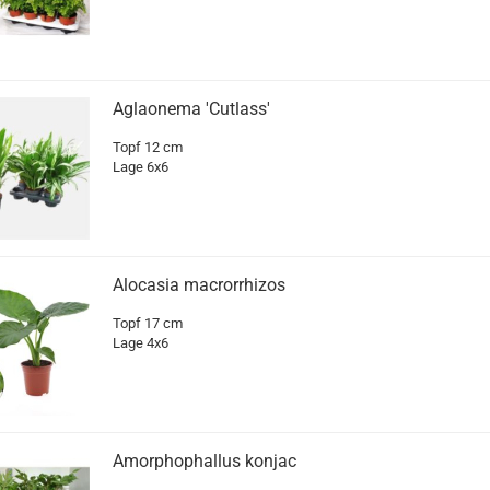
Aglaonema 'Cutlass'
Topf 12 cm
Lage 6x6
Alocasia macrorrhizos
Topf 17 cm
Lage 4x6
Amorphophallus konjac