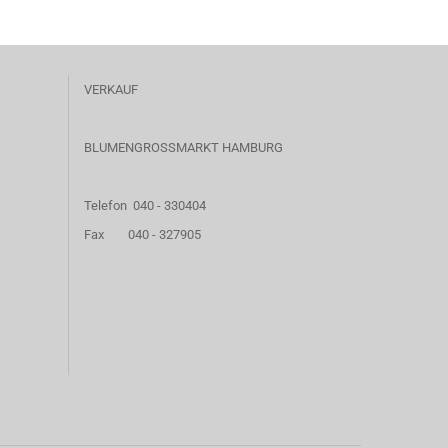
VERKAUF
BLUMENGROSSMARKT HAMBURG
Telefon 040 - 330404
Fax 040 - 327905