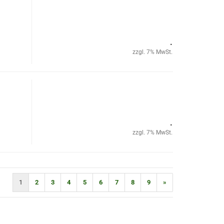
.
zzgl. 7% MwSt.
.
zzgl. 7% MwSt.
1
2
3
4
5
6
7
8
9
»